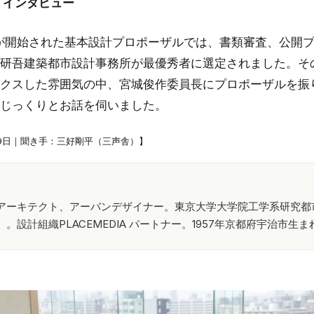
 インタビュー
募が開始された基本設計プロポーザルでは、書類審査、公開
研吾建築都市設計事務所が最優秀者に選定されました。そ
クスした雰囲気の中、宮城俊作委員長にプロポーザルを振
じっくりとお話を伺いました。
月9日｜聞き手：三好剛平（三声舎）】
アーキテクト、アーバンデザイナー。東京大学大学院工学系研究都
。設計組織PLACEMEDIA パートナー。1957年京都府宇治市生ま